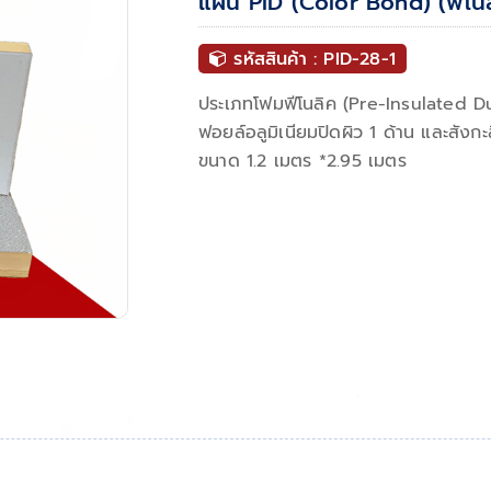
แผ่น PID (Color Bond) (ฟีโนล
รหัสสินค้า : PID-28-1
ประเภทโฟมฟีโนลิค (Pre-Insulated D
ฟอยล์อลูมิเนียมปิดผิว 1 ด้าน และสังกะส
ขนาด 1.2 เมตร *2.95 เมตร