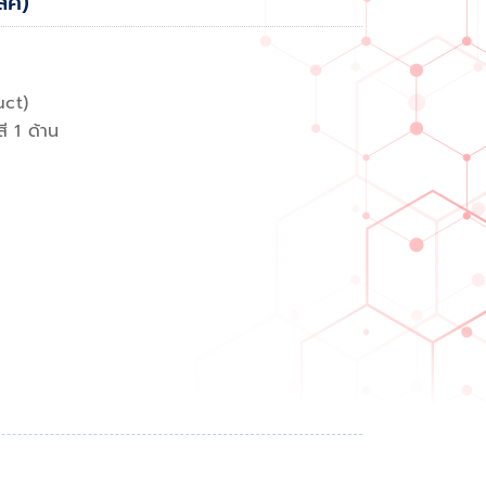
ิค)
uct)
ี 1 ด้าน